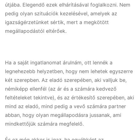
útjába. Elegendő ezek elhárításával foglalkozni. Nem
pedig olyan szituációk kezelésével, amelyek az
igazságérzetünket sértik, mert a megkötött
megállapodástól eltérőek.
Ha a saját ingatlanomat árulnám, ott lennék a
legnehezebb helyzetben, hogy nem lehetek egyszerre
két szerepben. Az eladó szerepében, aki valljuk be,
némiképp ellenfél (az ár és a számára kedvező
feltételeket tekintve), és az értékesítő szerepében, aki
mind az eladó, mind pedig a vevő számára partner
abban, hogy olyan megállapodásra jussanak, ami
mindkettőjük számára megfelelő.
És ez még akkor is igaz, ha egyébként az