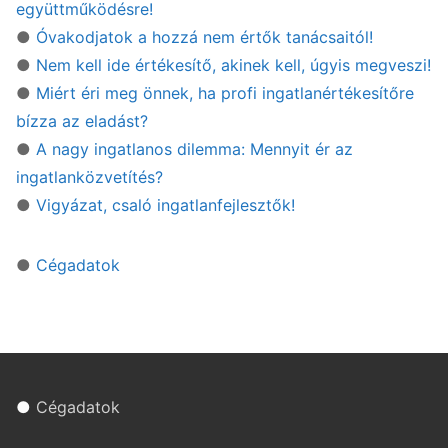
együttműködésre!
●
Óvakodjatok a hozzá nem értők tanácsaitól!
●
Nem kell ide értékesítő, akinek kell, úgyis megveszi!
●
Miért éri meg önnek, ha profi ingatlanértékesítőre
bízza az eladást?
●
A nagy ingatlanos dilemma: Mennyit ér az
ingatlanközvetítés?
●
Vigyázat, csaló ingatlanfejlesztők!
●
Cégadatok
●
Cégadatok