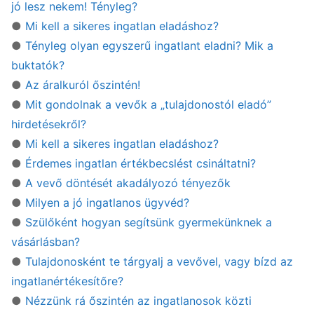
jó lesz nekem! Tényleg?
●
Mi kell a sikeres ingatlan eladáshoz?
●
Tényleg olyan egyszerű ingatlant eladni? Mik a
buktatók?
●
Az áralkuról őszintén!
●
Mit gondolnak a vevők a „tulajdonostól eladó”
hirdetésekről?
●
Mi kell a sikeres ingatlan eladáshoz?
●
Érdemes ingatlan értékbecslést csináltatni?
●
A vevő döntését akadályozó tényezők
●
Milyen a jó ingatlanos ügyvéd?
●
Szülőként hogyan segítsünk gyermekünknek a
vásárlásban?
●
Tulajdonosként te tárgyalj a vevővel, vagy bízd az
ingatlanértékesítőre?
●
Nézzünk rá őszintén az ingatlanosok közti