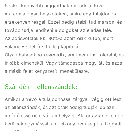
Sokkal könnyebb higgadtnak maradnia. Kívül
maradnia olyan helyzeteken, amire egy tulajdonos
érzékenyen reagál. Ezzel pedig stabil tud maradni és
tovább tudja lendíteni a dolgokat az eladás felé.
Az adásvételek kb. 80%-a azért esik kútba, mert
valamelyik fél érzelmileg kapitulál.
Olyan hatásokba keveredik, amit nem tud tolerálni, és
inkább elmenekül. Vagy támadásba megy át, és azzal
a másik felet kényszeríti menekülésre.
Szándék – ellenszándék:
Amikor a vevő a tulajdonossal tárgyal, végig ott lesz
az ellenszándék, és azt csak addig tudják leplezni,
amíg élessé nem válik a helyzet. Akkor aztán szembe
kerülnek egymással, ami bizony nem segíti a higgadt