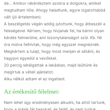
de… Amikor rákérdeztem azokra a dolgokra, amiket
megtudtam tőle. Ahogy haladtunk, egyre izgatottabbá
vált (jó értelemben).
A beszélgetés végén addig jutottunk, hogy átbeszéli a
feleségével. Kértem, hogy hívjanak fel, ha bármi olyan
kérdés felmerülne, ami bizonytalanságot szül. Kb. fél
óra múlva felhívtak, hogy még egyszer megnéznék.
Megkértem a tulajt, hogy most menjen el sétálni, és
hagyjon egyedül a vevőkkel.
20 percig sétálgattak a lakásban, majd leültünk és
megírtuk a vételi ajánlatot.
Alku nélkül adtam el az ingatlant.
Az értékesítő félelmei:
Nem lehet úgy eredményesen alkudni, ha attól tartunk,
hogy a másik fél besokall, és feláll, és nem tudjuk,