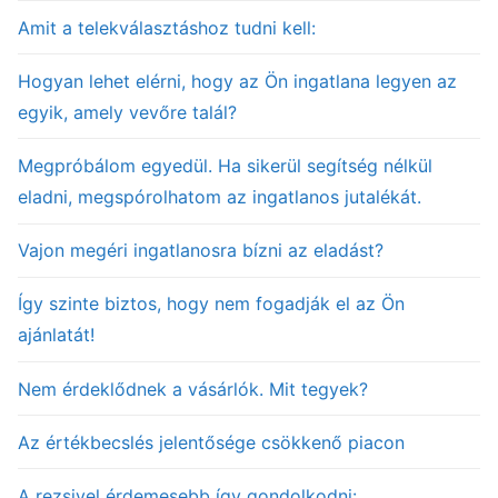
Amit a telekválasztáshoz tudni kell:
Hogyan lehet elérni, hogy az Ön ingatlana legyen az
egyik, amely vevőre talál?
Megpróbálom egyedül. Ha sikerül segítség nélkül
eladni, megspórolhatom az ingatlanos jutalékát.
Vajon megéri ingatlanosra bízni az eladást?
Így szinte biztos, hogy nem fogadják el az Ön
ajánlatát!
Nem érdeklődnek a vásárlók. Mit tegyek?
Az értékbecslés jelentősége csökkenő piacon
A rezsivel érdemesebb így gondolkodni: