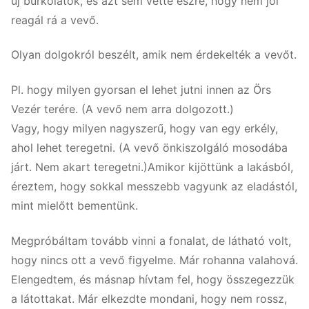
új burkolatok, és azt sem vette észre, hogy nem jól
reagál rá a vevő.
Olyan dolgokról beszélt, amik nem érdekelték a vevőt.
Pl. hogy milyen gyorsan el lehet jutni innen az Örs
Vezér terére. (A vevő nem arra dolgozott.)
Vagy, hogy milyen nagyszerű, hogy van egy erkély,
ahol lehet teregetni. (A vevő önkiszolgáló mosodába
járt. Nem akart teregetni.)Amikor kijöttünk a lakásból,
éreztem, hogy sokkal messzebb vagyunk az eladástól,
mint mielőtt bementünk.
Megpróbáltam tovább vinni a fonalat, de látható volt,
hogy nincs ott a vevő figyelme. Már rohanna valahová.
Elengedtem, és másnap hívtam fel, hogy összegezzük
a látottakat. Már elkezdte mondani, hogy nem rossz,