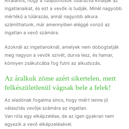
Általános, hogy a tulajdonosok túlárazva kínálják az
ingatlanaikat, és ezt a vevők is tudják. Minél nagyobb
mértékű a túlárazás, annál nagyobb alkura
számíthatunk, már amennyiben eléggé vonzó az
ingatlan a vevő számára.
Azoknál az ingatlanoknál, amelyek nem dobogtatják
meg nagyon a vevők szívét, durva lesz, és hamar,
könnyen zsákutcába fog futni az alkudozás.
Az áralkuk zöme azért sikertelen, mert
felkészületlenül vágnak bele a felek!
Az eladónak fogalma sincs, hogy miért lenne jó
választás vevője számára az ingatlan.
Van róla egy elképzelése, de az igen gyakran nem
egyezik a vevő elképzelésével.