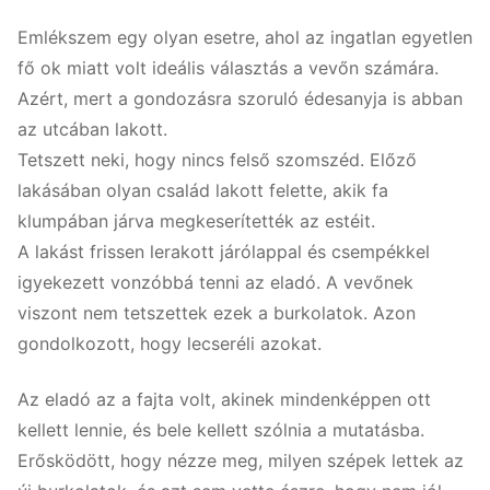
Emlékszem egy olyan esetre, ahol az ingatlan egyetlen
fő ok miatt volt ideális választás a vevőn számára.
Azért, mert a gondozásra szoruló édesanyja is abban
az utcában lakott.
Tetszett neki, hogy nincs felső szomszéd. Előző
lakásában olyan család lakott felette, akik fa
klumpában járva megkeserítették az estéit.
A lakást frissen lerakott járólappal és csempékkel
igyekezett vonzóbbá tenni az eladó. A vevőnek
viszont nem tetszettek ezek a burkolatok. Azon
gondolkozott, hogy lecseréli azokat.
Az eladó az a fajta volt, akinek mindenképpen ott
kellett lennie, és bele kellett szólnia a mutatásba.
Erősködött, hogy nézze meg, milyen szépek lettek az