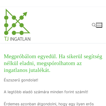
Ugrás
a
tartalomra
Keresése:
Megpróbálom egyedül. Ha sikerül segítség
nélkül eladni, megspórolhatom az
ingatlanos jutalékát.
Észszerű gondolat!
A legtöbb eladó számára minden forint számít!
Érdemes azonban átgondolni, hogy egy ilyen erős