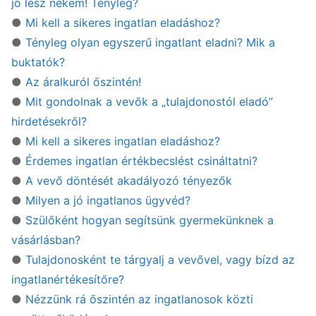
jó lesz nekem! Tényleg?
●
Mi kell a sikeres ingatlan eladáshoz?
●
Tényleg olyan egyszerű ingatlant eladni? Mik a
buktatók?
●
Az áralkuról őszintén!
●
Mit gondolnak a vevők a „tulajdonostól eladó”
hirdetésekről?
●
Mi kell a sikeres ingatlan eladáshoz?
●
Érdemes ingatlan értékbecslést csináltatni?
●
A vevő döntését akadályozó tényezők
●
Milyen a jó ingatlanos ügyvéd?
●
Szülőként hogyan segítsünk gyermekünknek a
vásárlásban?
●
Tulajdonosként te tárgyalj a vevővel, vagy bízd az
ingatlanértékesítőre?
●
Nézzünk rá őszintén az ingatlanosok közti