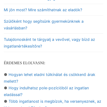
Mi jön most? Mire számíthatnak az eladók?
Szülőként hogy segítsünk gyermekünknek a
vásárlásban?
Tulajdonosként te tárgyalj a vevővel, vagy bízd az
ingatlanértékesítőre?
ÉRDEMES ELOLVASNI:
●
Hogyan lehet eladni túlkínálat és csökkenő árak
mellett?
●
Hogy indulhatsz pole-pozícióból az ingatlan
eladással?
●
Több ingatlanost is megbízok, ha versenyeznek, az