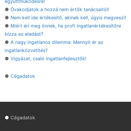
együttműködésre!
●
Óvakodjatok a hozzá nem értők tanácsaitól!
●
Nem kell ide értékesítő, akinek kell, úgyis megveszi!
●
Miért éri meg önnek, ha profi ingatlanértékesítőre
bízza az eladást?
●
A nagy ingatlanos dilemma: Mennyit ér az
ingatlanközvetítés?
●
Vigyázat, csaló ingatlanfejlesztők!
●
Cégadatok
●
Cégadatok