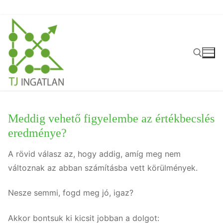
Ugrás
a
tartalomra
Keresése:
Meddig vehető figyelembe az értékbecslés
eredménye?
A rövid válasz az, hogy addig, amíg meg nem
változnak az abban számításba vett körülmények.
Nesze semmi, fogd meg jó, igaz?
Akkor bontsuk ki kicsit jobban a dolgot: