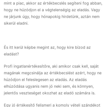
mint a piac, akkor az értékbecslés segíteni fog abban,
hogy ne húzódjon el a végtelenségig az eladás. Vagy
ne járjunk úgy, hogy hónapokig hirdetünk, aztán nem
sikerül eladni.
És itt kerül képbe megint az, hogy kire bízod az
eladást?
Profi ingatlanértékesítőre, aki amikor csak kell, saját
magának megcsinálja az értékbecslést azért, hogy ne
húzódjon el feleslegesen az eladás. Az eladás
elhúzódása ugyanis nem jó neki sem, és könnyen,
jelentős veszteséget okozhat az eladó számára is.
Egy jó értékesítő felismeri a komoly vételi szándékot