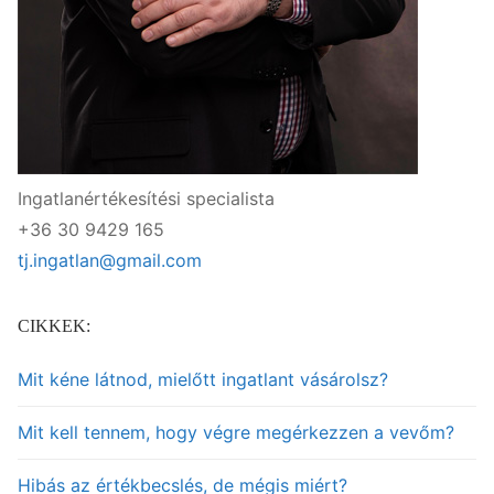
Ingatlanértékesítési specialista
+36 30 9429 165
tj.ingatlan@gmail.com
CIKKEK:
Mit kéne látnod, mielőtt ingatlant vásárolsz?
Mit kell tennem, hogy végre megérkezzen a vevőm?
Hibás az értékbecslés, de mégis miért?