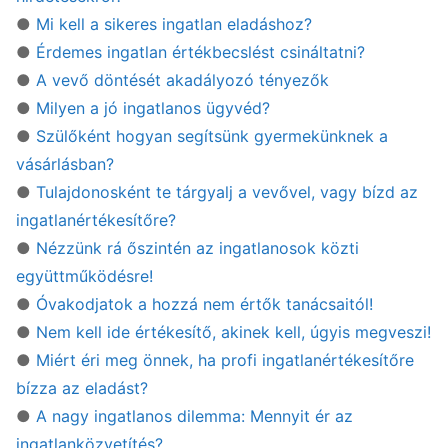
●
Mi kell a sikeres ingatlan eladáshoz?
●
Érdemes ingatlan értékbecslést csináltatni?
●
A vevő döntését akadályozó tényezők
●
Milyen a jó ingatlanos ügyvéd?
●
Szülőként hogyan segítsünk gyermekünknek a
vásárlásban?
●
Tulajdonosként te tárgyalj a vevővel, vagy bízd az
ingatlanértékesítőre?
●
Nézzünk rá őszintén az ingatlanosok közti
együttműködésre!
●
Óvakodjatok a hozzá nem értők tanácsaitól!
●
Nem kell ide értékesítő, akinek kell, úgyis megveszi!
●
Miért éri meg önnek, ha profi ingatlanértékesítőre
bízza az eladást?
●
A nagy ingatlanos dilemma: Mennyit ér az
ingatlanközvetítés?