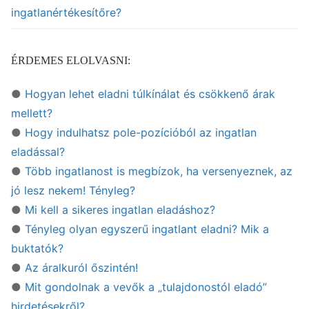
ingatlanértékesítőre?
ÉRDEMES ELOLVASNI:
●
Hogyan lehet eladni túlkínálat és csökkenő árak
mellett?
●
Hogy indulhatsz pole-pozícióból az ingatlan
eladással?
●
Több ingatlanost is megbízok, ha versenyeznek, az
jó lesz nekem! Tényleg?
●
Mi kell a sikeres ingatlan eladáshoz?
●
Tényleg olyan egyszerű ingatlant eladni? Mik a
buktatók?
●
Az áralkuról őszintén!
●
Mit gondolnak a vevők a „tulajdonostól eladó”
hirdetésekről?