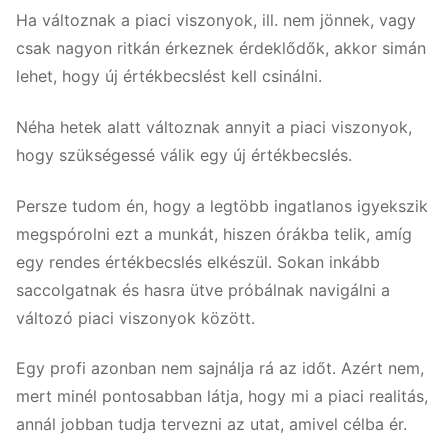
Ha változnak a piaci viszonyok, ill. nem jönnek, vagy
csak nagyon ritkán érkeznek érdeklődők, akkor simán
lehet, hogy új értékbecslést kell csinálni.
Néha hetek alatt változnak annyit a piaci viszonyok,
hogy szükségessé válik egy új értékbecslés.
Persze tudom én, hogy a legtöbb ingatlanos igyekszik
megspórolni ezt a munkát, hiszen órákba telik, amíg
egy rendes értékbecslés elkészül. Sokan inkább
saccolgatnak és hasra ütve próbálnak navigálni a
változó piaci viszonyok között.
Egy profi azonban nem sajnálja rá az időt. Azért nem,
mert minél pontosabban látja, hogy mi a piaci realitás,
annál jobban tudja tervezni az utat, amivel célba ér.