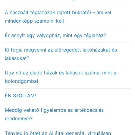
A használt téglaházak rejtett buktatói – amivel
mindenképp számolni kell
Ér annyit egy vályogház, mint egy téglaház?
Ki fogja megvenni az elöregedett lakóházakat és
lakásokat?
Úgy nő az eladó házak és lakások száma, mint a
bolondgomba!
ÉN SZÓLTAM!
Meddig vehető figyelembe az értékbecslés
eredménye?
Tényleg jó ötlet az AI által generált, virtuálisan