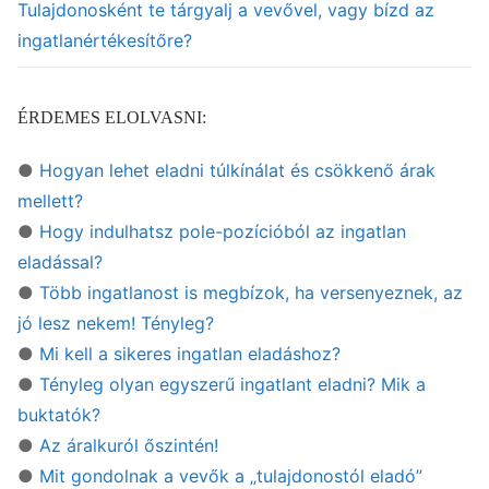
Tulajdonosként te tárgyalj a vevővel, vagy bízd az
ingatlanértékesítőre?
ÉRDEMES ELOLVASNI:
●
Hogyan lehet eladni túlkínálat és csökkenő árak
mellett?
●
Hogy indulhatsz pole-pozícióból az ingatlan
eladással?
●
Több ingatlanost is megbízok, ha versenyeznek, az
jó lesz nekem! Tényleg?
●
Mi kell a sikeres ingatlan eladáshoz?
●
Tényleg olyan egyszerű ingatlant eladni? Mik a
buktatók?
●
Az áralkuról őszintén!
●
Mit gondolnak a vevők a „tulajdonostól eladó”