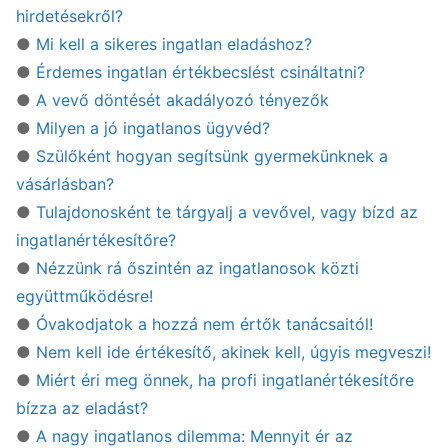
hirdetésekről?
●
Mi kell a sikeres ingatlan eladáshoz?
●
Érdemes ingatlan értékbecslést csináltatni?
●
A vevő döntését akadályozó tényezők
●
Milyen a jó ingatlanos ügyvéd?
●
Szülőként hogyan segítsünk gyermekünknek a
vásárlásban?
●
Tulajdonosként te tárgyalj a vevővel, vagy bízd az
ingatlanértékesítőre?
●
Nézzünk rá őszintén az ingatlanosok közti
együttműködésre!
●
Óvakodjatok a hozzá nem értők tanácsaitól!
●
Nem kell ide értékesítő, akinek kell, úgyis megveszi!
●
Miért éri meg önnek, ha profi ingatlanértékesítőre
bízza az eladást?
●
A nagy ingatlanos dilemma: Mennyit ér az