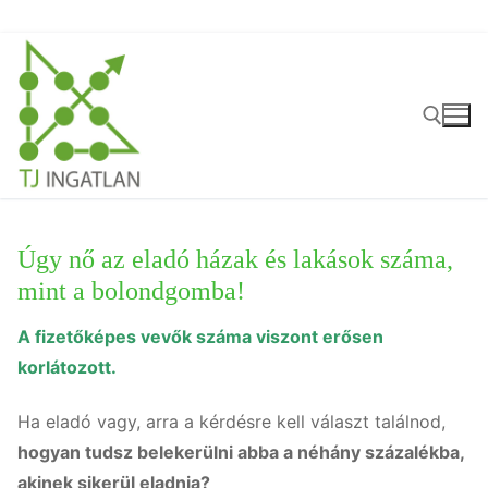
Ugrás
a
tartalomra
Keresése:
Úgy nő az eladó házak és lakások száma,
mint a bolondgomba!
A fizetőképes vevők száma viszont erősen
korlátozott.
Ha eladó vagy, arra a kérdésre kell választ találnod,
hogyan tudsz belekerülni abba a néhány százalékba,
akinek sikerül eladnia?