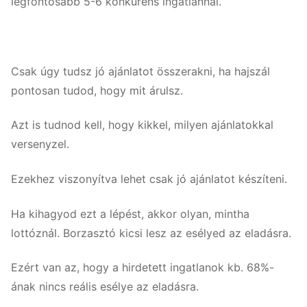
legfontosabb 5-6 konkurens ingatlannal.
Csak úgy tudsz jó ajánlatot összerakni, ha hajszál
pontosan tudod, hogy mit árulsz.
Azt is tudnod kell, hogy kikkel, milyen ajánlatokkal
versenyzel.
Ezekhez viszonyítva lehet csak jó ajánlatot készíteni.
Ha kihagyod ezt a lépést, akkor olyan, mintha
lottóznál. Borzasztó kicsi lesz az esélyed az eladásra.
Ezért van az, hogy a hirdetett ingatlanok kb. 68%-
ának nincs reális esélye az eladásra.