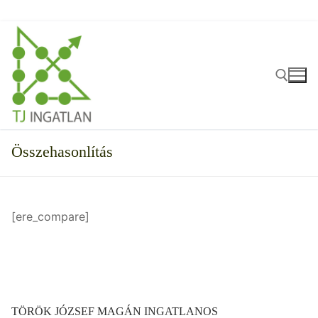
Ugrás
a
tartalomra
Keresése:
Összehasonlítás
[ere_compare]
TÖRÖK JÓZSEF MAGÁN INGATLANOS