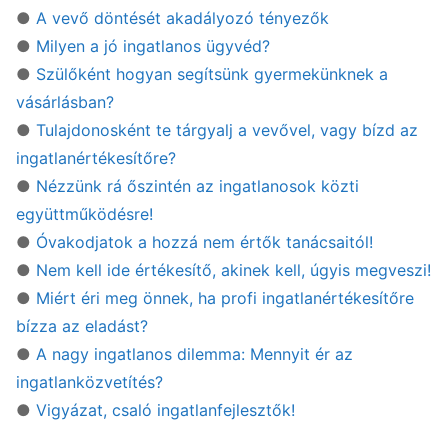
●
A vevő döntését akadályozó tényezők
●
Milyen a jó ingatlanos ügyvéd?
●
Szülőként hogyan segítsünk gyermekünknek a
vásárlásban?
●
Tulajdonosként te tárgyalj a vevővel, vagy bízd az
ingatlanértékesítőre?
●
Nézzünk rá őszintén az ingatlanosok közti
együttműködésre!
●
Óvakodjatok a hozzá nem értők tanácsaitól!
●
Nem kell ide értékesítő, akinek kell, úgyis megveszi!
●
Miért éri meg önnek, ha profi ingatlanértékesítőre
bízza az eladást?
●
A nagy ingatlanos dilemma: Mennyit ér az
ingatlanközvetítés?
●
Vigyázat, csaló ingatlanfejlesztők!