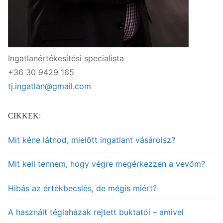
Ingatlanértékesítési specialista
+36 30 9429 165
tj.ingatlan@gmail.com
CIKKEK:
Mit kéne látnod, mielőtt ingatlant vásárolsz?
Mit kell tennem, hogy végre megérkezzen a vevőm?
Hibás az értékbecslés, de mégis miért?
A használt téglaházak rejtett buktatói – amivel